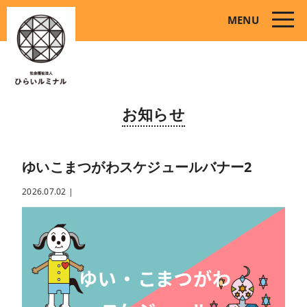
toggle
MENU
naviga
お知らせ
ゆいこまつがわスケジュールバナー2
2026.07.02
|