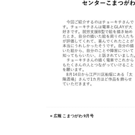
«
広報 こまつがわ 9月号