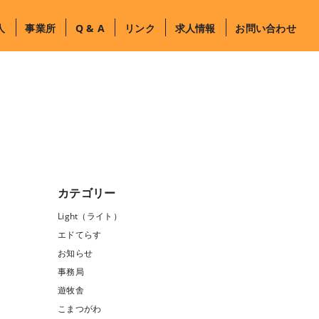
人
事業所
Q & A
リンク
求人情報
お問い合わせ
カテゴリー
Light（ライト）
エドてらす
お知らせ
事務局
遊牧舎
こまつがわ