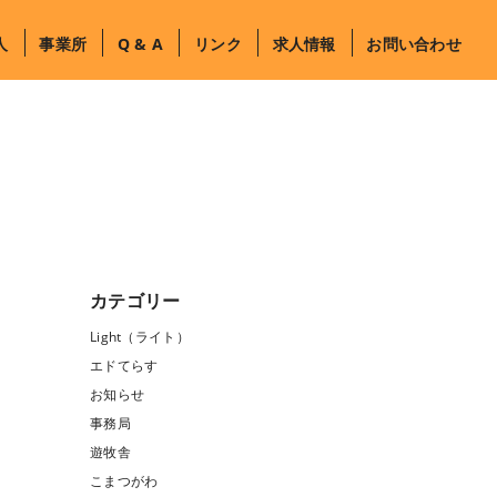
人
事業所
Q & A
リンク
求人情報
お問い合わせ
カテゴリー
Light（ライト）
エドてらす
お知らせ
事務局
遊牧舎
こまつがわ