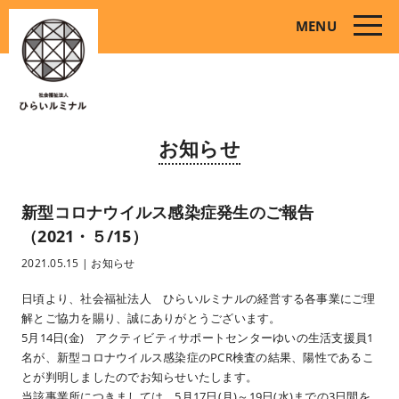
toggle
MENU
naviga
お知らせ
新型コロナウイルス感染症発生のご報告
（2021・５/15）
2021.05.15
|
お知らせ
日頃より、社会福祉法人 ひらいルミナルの経営する各事業にご理
解とご協力を賜り、誠にありがとうございます。
5月14日(金) アクティビティサポートセンターゆいの生活支援員1
名が、新型コロナウイルス感染症のPCR検査の結果、陽性であるこ
とが判明しましたのでお知らせいたします。
当該事業所につきましては、5月17日(月)～19日(水)までの3日間を