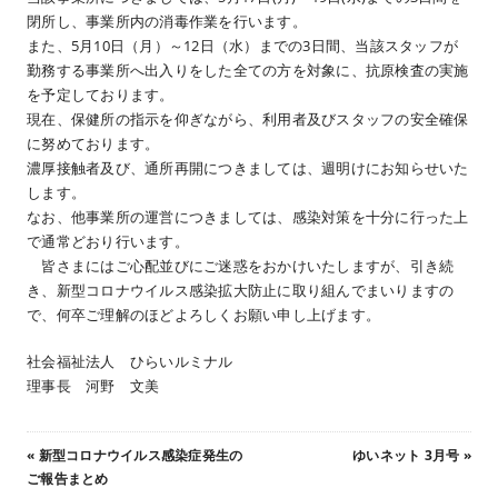
閉所し、事業所内の消毒作業を行います。
また、5月10日（月）～12日（水）までの3日間、当該スタッフが
勤務する事業所へ出入りをした全ての方を対象に、抗原検査の実施
を予定しております。
現在、保健所の指示を仰ぎながら、利用者及びスタッフの安全確保
に努めております。
濃厚接触者及び、通所再開につきましては、週明けにお知らせいた
します。
なお、他事業所の運営につきましては、感染対策を十分に行った上
で通常どおり行います。
皆さまにはご心配並びにご迷惑をおかけいたしますが、引き続
き、新型コロナウイルス感染拡大防止に取り組んでまいりますの
で、何卒ご理解のほどよろしくお願い申し上げます。
社会福祉法人 ひらいルミナル
理事長 河野 文美
«
新型コロナウイルス感染症発生の
ゆいネット 3月号
»
ご報告まとめ