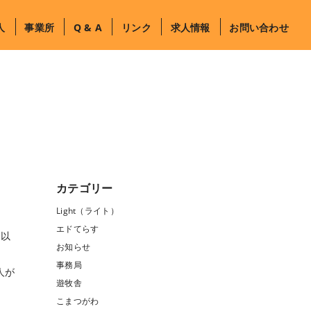
人
事業所
Q & A
リンク
求人情報
お問い合わせ
カテゴリー
Light（ライト）
エドてらす
。以
お知らせ
事務局
人が
遊牧舎
。
こまつがわ