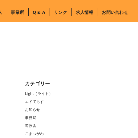
人
事業所
Q & A
リンク
求人情報
お問い合わせ
カテゴリー
Light（ライト）
エドてらす
お知らせ
事務局
遊牧舎
こまつがわ