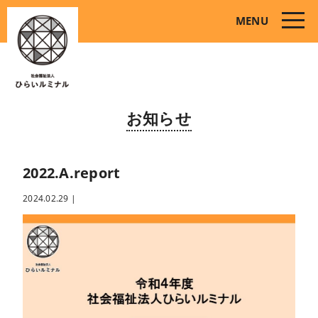
toggle
MENU
naviga
お知らせ
2022.A.report
2024.02.29
|