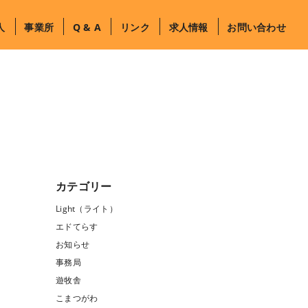
人
事業所
Q & A
リンク
求人情報
お問い合わせ
カテゴリー
Light（ライト）
エドてらす
お知らせ
事務局
遊牧舎
こまつがわ