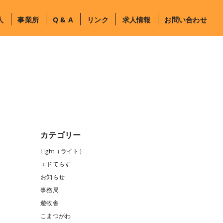
人
事業所
Q & A
リンク
求人情報
お問い合わせ
カテゴリー
Light（ライト）
エドてらす
お知らせ
事務局
遊牧舎
こまつがわ