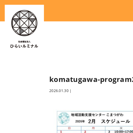
komatugawa-program2
2026.01.30
|