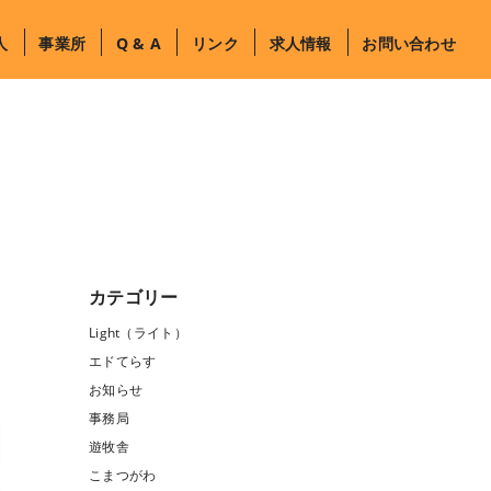
人
事業所
Q & A
リンク
求人情報
お問い合わせ
カテゴリー
Light（ライト）
エドてらす
お知らせ
事務局
遊牧舎
こまつがわ