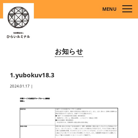
toggle
MENU
naviga
お知らせ
1.yubokuv18.3
2024.01.17
|