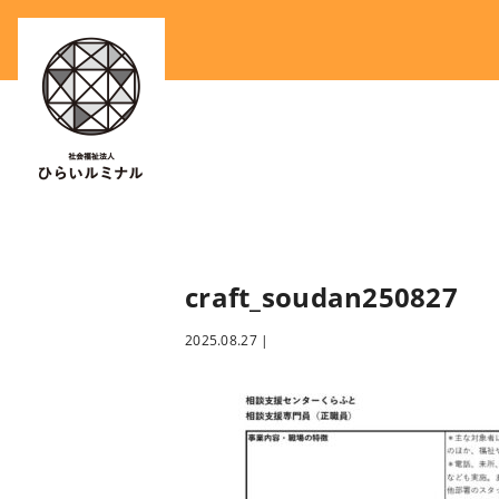
craft_soudan250827
2025.08.27
|