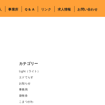
人
事業所
Q & A
リンク
求人情報
お問い合わせ
カテゴリー
Light（ライト）
エドてらす
お知らせ
事務局
遊牧舎
こまつがわ