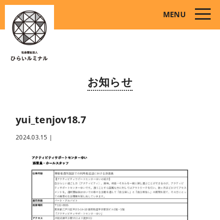
toggle
MENU
naviga
お知らせ
yui_tenjov18.7
2024.03.15
|