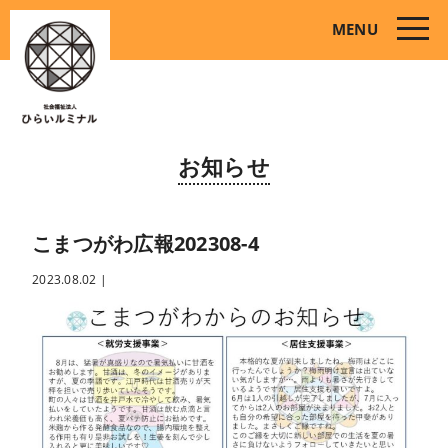
toggle
MENU
naviga
お知らせ
こまつがわ広報202308-4
2023.08.02
|