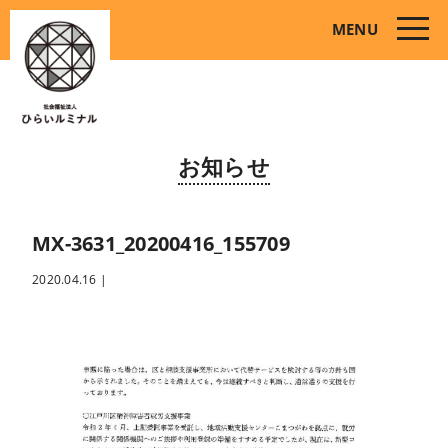
toggle
MENU
naviga
お知らせ
MX-3631_20200416_155709
2020.04.16
|